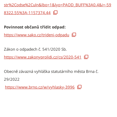
str%2Codse%2Culn&lbo=1&lyo=PAOD_BUFF%3A0.4&i=-59
8322.55%3A-1157374.44
Povinnost občanů třídit odpad:
https://www.sako.cz/trideni-odpadu
Zákon o odpadech č. 541/2020 Sb.
https://www.zakonyprolidi.cz/cs/2020-541
Obecně závazná vyhláška statutárního města Brna č.
29/2022
​​​​​​​
https://www.brno.cz/w/vyhlasky-3996