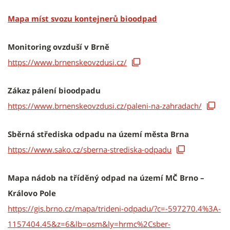
Mapa míst svozu kontejnerů bioodpad
Monitoring ovzduší v Brně
https://www.brnenskeovzdusi.cz/
Zákaz pálení bioodpadu
https://www.brnenskeovzdusi.cz/paleni-na-zahradach/
Sběrná střediska odpadu na území města Brna
https://www.sako.cz/sberna-strediska-odpadu
Mapa nádob na tříděný odpad na území MČ Brno –
Královo Pole
https://gis.brno.cz/mapa/trideni-odpadu/?c=-597270.4%3A-
1157404.45&z=6&lb=osm&ly=hrmc%2Csber-