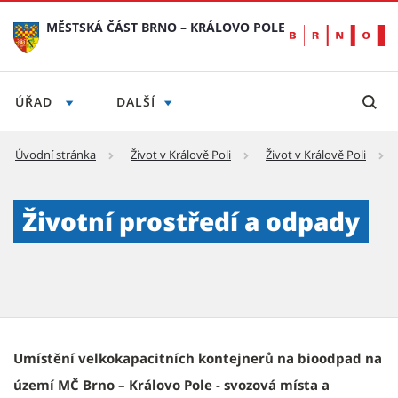
MĚSTSKÁ ČÁST BRNO – KRÁLOVO POLE
ÚŘAD
DALŠÍ
Úvodní stránka
Život v Králově Poli
Život v Králově Poli
Životní prostředí a odpady - Městská část B
Životní prostředí a odpady
Umístění velkokapacitních kontejnerů na bioodpad na
území MČ Brno – Královo Pole - svozová místa a