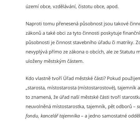
území obce, vzdělávání, čistotu obce, apod.
Naproti tomu přenesená působnost jsou takové činnost
zákonů a také obci za tyto činnosti poskytuje finan
působnosti je činnost stavebního úřadu či matriky. Z
nevyplývá přímo ze zákona o obcích, ale ze Statutu m
uloženy městským částem.
Kdo vlastně tvoří Úřad městské části? Pokud použijem
„starosta, místostarosta (místostarostové), tajemník
to znamená, že úřad naší městské části tvoří starost
neuvolněná místostarostka, tajemník, pět odborů –
s
fondu, kancelář tajemníka
– a jedno samostatné oddě