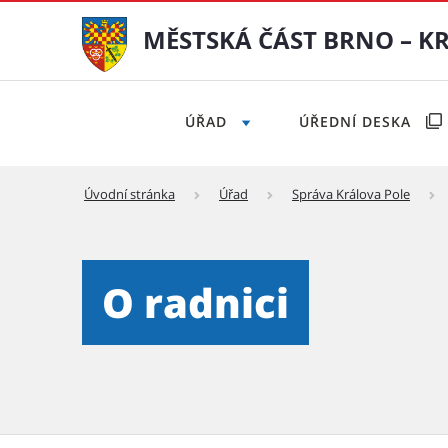
MĚSTSKÁ ČÁST BRNO – K
ÚŘAD
ÚŘEDNÍ DESKA
Úvodní stránka
Úřad
Správa Králova Pole
O radnici - Městská část Br
O radnici