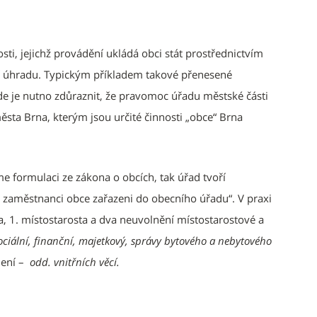
i, jejichž provádění ukládá obci stát prostřednictvím
ční úhradu. Typickým příkladem takové přenesené
de je nutno zdůraznit, že pravomoc úřadu městské části
ěsta Brna, kterým jsou určité činnosti „obce“ Brna
e formulaci ze zákona o obcích, tak úřad tvoří
 a zaměstnanci obce zařazeni do obecního úřadu“. V praxi
ka, 1. místostarosta a dva neuvolnění místostarostové a
ociální, finanční, majetkový, správy bytového a nebytového
lení –
odd. vnitřních věcí.