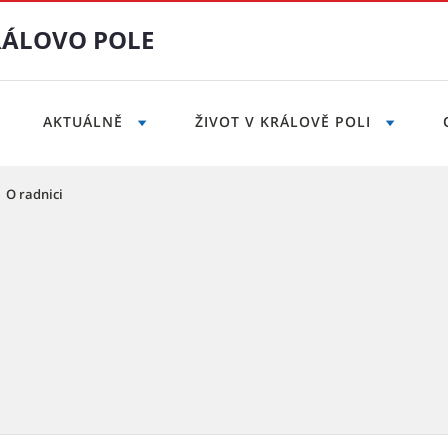
RÁLOVO POLE
AKTUÁLNĚ
ŽIVOT V KRÁLOVĚ POLI
O radnici
no – Královo Pole