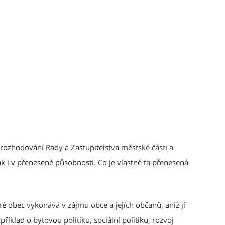
 rozhodování Rady a Zastupitelstva městské části a
k i v přenesené působnosti. Co je vlastně ta přenesená
é obec vykonává v zájmu obce a jejích občanů, aniž jí
říklad o bytovou politiku, sociální politiku, rozvoj