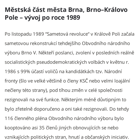
Městská část města Brna, Brno–Královo
Pole – vývoj po roce 1989
Po listopadu 1989 “Sametová revoluce“ v Králově Poli začala
sametovou rekonstrukcí tehdejšího Obvodního národního
výboru Brno V. Někteří poslanci, zvolení v posledních reálně
socialistických pseudodemokratických volbách v květnu r.
1986 s 99% účastí voličů na kandidátkách tzv. Národní
fronty (šlo ve velké většině o členy KSČ nebo velmi loajální
nečleny této strany), pod tíhou změn v celé společnosti
rezignovali na své funkce. Některým méně důvtipným to
bylo zřetelně doporučeno a oni také rezignovali. Do tehdy
116 členného pléna Obvodního národního výboru bylo
kooptováno asi 35 členů jiných obnovujících se nebo
vznikajících politických stran, hnutí a občanských iniciativ.