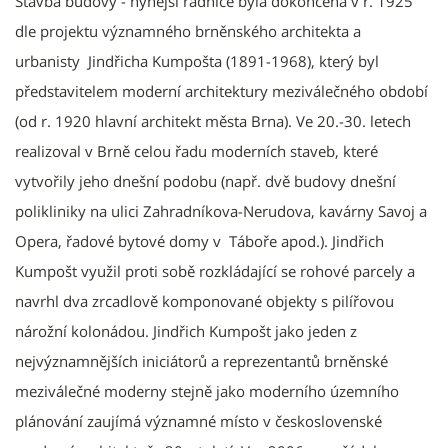
Stavba budovy - nynější radnice byla dokončena v r. 1925
dle projektu významného brněnského architekta a
urbanisty Jindřicha Kumpošta (1891-1968), který byl
představitelem moderní architektury meziválečného období
(od r. 1920 hlavní architekt města Brna). Ve 20.-30. letech
realizoval v Brně celou řadu moderních staveb, které
vytvořily jeho dnešní podobu (např. dvě budovy dnešní
polikliniky na ulici Zahradníkova-Nerudova, kavárny Savoj a
Opera, řadové bytové domy v Táboře apod.). Jindřich
Kumpošt využil proti sobě rozkládající se rohové parcely a
navrhl dva zrcadlově komponované objekty s pilířovou
nárožní kolonádou. Jindřich Kumpošt jako jeden z
nejvýznamnějších iniciátorů a reprezentantů brněnské
meziválečné moderny stejně jako moderního územního
plánování zaujímá významné místo v československé