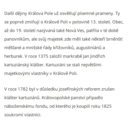
Další dějiny Králova Pole už osvětlují písemné prameny. Ty
se poprvé zmiňují o Králově Poli v polovině 13. století. Obec,
až do 19. století nazývaná také Nová Ves, patřila v té době
panovníkům, ale svůj majetek zde měli také někteří brněnští
měšťané a mnišské řády křižovníků, augustiniánů a
herburek. V roce 1375 založil markrabě Jan Jindřich
kartuziánský klášter. Kartuziáni se stali největšími
majetkovými vlastníky v Králově Poli.
V roce 1782 byl v důsledku josefínských reforem zrušen
klášter kartuziánů. Královopolské panství připadlo
náboženskému fondu, od kterého je koupili roku 1825
soukromí vlastníci.