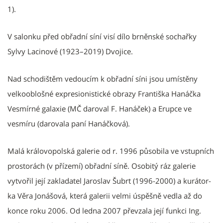
1).
V salonku před obřadní síní visí dílo brněnské sochařky
Sylvy Lacinové (1923–2019) Dvojice.
Nad schodištěm vedoucím k obřadní síni jsou umístěny
velkooblošné expresionistické obrazy Františka Hanáčka
Vesmírné galaxie (MČ daroval F. Hanáček) a Erupce ve
vesmíru (darovala paní Hanáčková).
Malá královopolská galerie od r. 1996 působila ve vstupních
prostorách (v přízemí) obřadní síně. Osobitý ráz galerie
vytvořil její zakladatel Jaroslav Šubrt (1996-2000) a ku­rá­tor­
ka Věra Jonášová, která galerii velmi úspěšně vedla až do
konce roku 2006. Od ledna 2007 pře­vzala její funkci Ing.