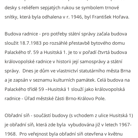
desky s reliéfem sepjatých rukou se symbolem trnové
snítky, která byla odhalena v r. 1946, byl František Hořava.
Budova radnice - pro potřeby státní správy začala budova
sloužit 18.7.1983 po rozsáhlé přestavbě bytového domu
Palackého tř. 59 a Husitská 1. Je to v pořadí čtvrtá budova
královopolské radnice v historii její samosprávy a státní
správy. Dnes je dům ve vlastnictví statutárního města Brna
a je zapsán v seznamu kulturních památek. Celá budova na
Palackého třídě 59 –Husitská 1 slouží jako královopolská
radnice - Úřad městské části Brno-Královo Pole.
Obřadní síň - součástí budovy (s vchodem z ulice Husitská 1)
je obřadní síň, která zde byla vybudována již v letech 1967-
1968. Pro veřejnost byla obřadní síň otevřena v květnu