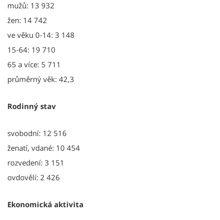
mužů: 13 932
žen: 14 742
ve věku 0-14: 3 148
15-64: 19 710
65 a více: 5 711
průměrný věk: 42,3
Rodinný stav
svobodní: 12 516
ženatí, vdané: 10 454
rozvedení: 3 151
ovdovělí: 2 426
Ekonomická aktivita