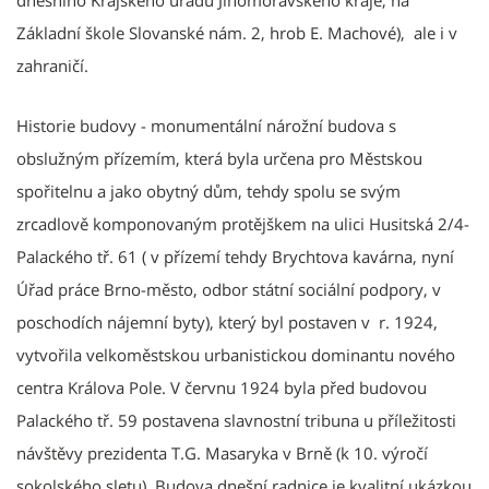
Základní škole Slovanské nám. 2, hrob E. Machové), ale i v
zahraničí.
Historie budovy - monumentální nárožní budova s
obslužným přízemím, která byla určena pro Městskou
spořitelnu a jako obytný dům, tehdy spolu se svým
zrcadlově komponovaným protějškem na ulici Husitská 2/4-
Palackého tř. 61 ( v přízemí tehdy Brychtova kavárna, nyní
Úřad práce Brno-město, odbor státní sociální podpory, v
poschodích nájemní byty), který byl postaven v r. 1924,
vytvořila velkoměstskou urbanistickou dominantu nového
centra Králova Pole. V červnu 1924 byla před budovou
Palackého tř. 59 postavena slavnostní tribuna u příležitosti
návštěvy prezidenta T.G. Masaryka v Brně (k 10. výročí
sokolského sletu). Budova dnešní radnice je kvalitní ukázkou