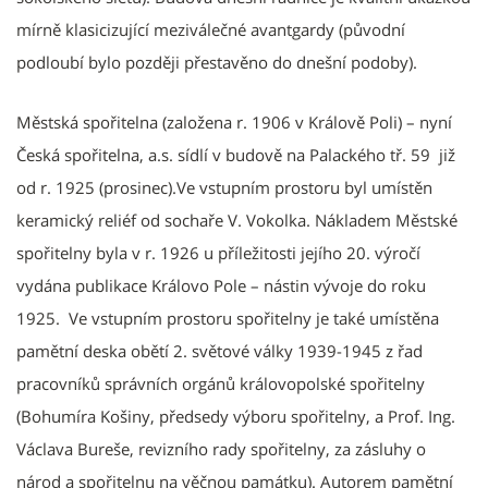
mírně klasicizující meziválečné avantgardy (původní
podloubí bylo později přestavěno do dnešní podoby).
Městská spořitelna (založena r. 1906 v Králově Poli) – nyní
Česká spořitelna, a.s. sídlí v budově na Palackého tř. 59 již
od r. 1925 (prosinec).Ve vstupním prostoru byl umístěn
keramický reliéf od sochaře V. Vokolka. Nákladem Městské
spořitelny byla v r. 1926 u příležitosti jejího 20. výročí
vydána publikace Královo Pole – nástin vývoje do roku
1925. Ve vstupním prostoru spořitelny je také umístěna
pamětní deska obětí 2. světové války 1939-1945 z řad
pracovníků správních orgánů královopolské spořitelny
(Bohumíra Košiny, předsedy výboru spořitelny, a Prof. Ing.
Václava Bureše, revizního rady spořitelny, za zásluhy o
národ a spořitelnu na věčnou památku). Autorem pamětní