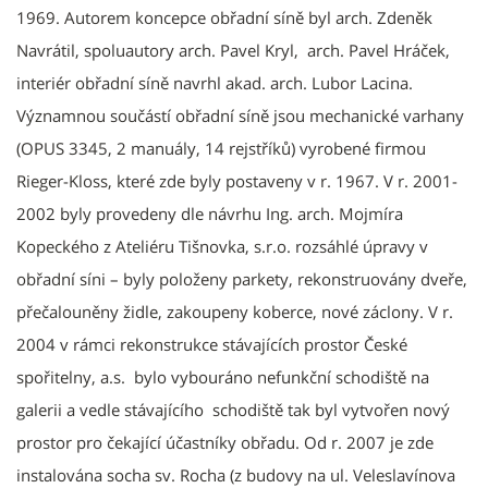
1969. Autorem koncepce obřadní síně byl arch. Zdeněk
Navrátil, spoluautory arch. Pavel Kryl, arch. Pavel Hráček,
interiér obřadní síně navrhl akad. arch. Lubor Lacina.
Významnou součástí obřadní síně jsou mechanické varhany
(OPUS 3345, 2 manuály, 14 rejstříků) vyrobené firmou
Rieger-Kloss, které zde byly postaveny v r. 1967. V r. 2001-
2002 byly provedeny dle návrhu Ing. arch. Mojmíra
Kopeckého z Ateliéru Tišnovka, s.r.o. rozsáhlé úpravy v
obřadní síni – byly položeny parkety, rekonstruovány dveře,
přečalouněny židle, zakoupeny koberce, nové záclony. V r.
2004 v rámci rekonstrukce stávajících prostor České
spořitelny, a.s. bylo vybouráno nefunkční schodiště na
galerii a vedle stávajícího schodiště tak byl vytvořen nový
prostor pro čekající účastníky obřadu. Od r. 2007 je zde
instalována socha sv. Rocha (z budovy na ul. Veleslavínova