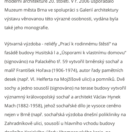
moderní architektuře 20. století. V r. 2006 uspořádalo
Muzeum města Brna ve spolupráci s Galerií architektury
výstavu věnovanou této výrazné osobnosti, vydána byla
také jeho monografie.
Výtvarná výzdoba - reliéfy „Prací k rodinnému štěstí“ na
fasádě budovy Husitská l a „Úsporami k vlastnímu domovu“
(signováno) na Palackého tř. 59 vytvořil brněnský sochař a
malíř František Hořava (1906-1974), autor řady pamětních
desek (např. Vl. Helferta na Mojžíšově ulici) a pomníků. Dvě
sochy a jedno sousoší (signováno) na terase budovy vytvořil
významný královopolský sochař a architekt Václav Hynek
Mach (1882-1958), jehož sochařské dílo je vysoce ceněno
nejen v Brně (např. sochařská výzdoba dnešní polikliniky na
Zahradníkově ulici, sousoší u hlavního vchodu budovy
dnešního Krajského úřadu Jihomoravského kraje, na