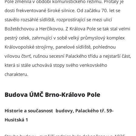
Pole změnila v období komunistického režimu. Proťaly je
dosti frekventované široké silnice. Od začátku 70. let se
stavělo rozsáhlé sídliště, rozprostírající se mezi ulicí
Božetěchovou a Herčíkovou. Z Králova Pole se tak stal velmi
pestrý celek, zahrnující v sobě velký průmyslový komplex
Královopolské strojírny, panelové sídliště, pohlednou
vilovou čtvrť, rušnou secesní Palackého třídu a nejstarší část,
která si stále uchovává stopy svého venkovského
charakteru.
Budova ÚMČ Brno-Královo Pole
Historie a současnost budovy, Palackého tř. 59-
Husitská 1