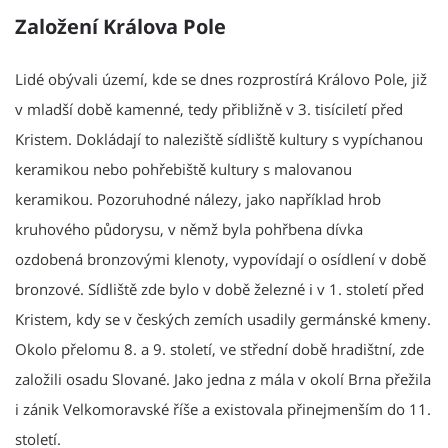
Založení Králova Pole
Lidé obývali území, kde se dnes rozprostírá Královo Pole, již
v mladší době kamenné, tedy přibližně v 3. tisíciletí před
Kristem. Dokládají to naleziště sídliště kultury s vypíchanou
keramikou nebo pohřebiště kultury s malovanou
keramikou. Pozoruhodné nálezy, jako například hrob
kruhového půdorysu, v němž byla pohřbena dívka
ozdobená bronzovými klenoty, vypovídají o osídlení v době
bronzové. Sídliště zde bylo v době železné i v 1. století před
Kristem, kdy se v českých zemích usadily germánské kmeny.
Okolo přelomu 8. a 9. století, ve střední době hradištní, zde
založili osadu Slované. Jako jedna z mála v okolí Brna přežila
i zánik Velkomoravské říše a existovala přinejmenším do 11.
století.