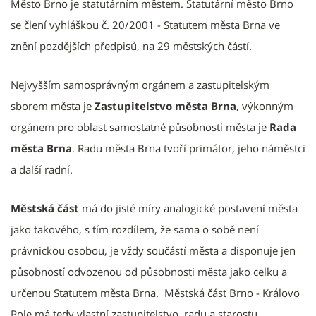
Město Brno je statutárním městem. Statutární město Brno
se člení vyhláškou č. 20/2001 - Statutem města Brna ve
znění pozdějších předpisů, na 29 městských částí.
Nejvyšším samosprávným orgánem a zastupitelským
sborem města je
Zastupitelstvo města Brna
, výkonným
orgánem pro oblast samostatné působnosti města je
Rada
města Brna
. Radu města Brna tvoří primátor, jeho náměstci
a další radní.
Městská část
má do jisté míry analogické postavení města
jako takového, s tím rozdílem, že sama o sobě není
právnickou osobou, je vždy součástí města a disponuje jen
působností odvozenou od působnosti města jako celku a
určenou Statutem města Brna. Městská část Brno - Královo
Pole má tedy vlastní zastupitelstvo, radu a starostu.