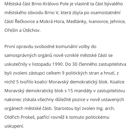
Městská část Brno-Královo Pole je vlastně ta část bývalého
městského obvodu Brno V, která zbyla po osamostatnění
částí Řečkovice a Mokrá Hora, Medlánky, Ivanovice, Jehnice,
Ořešín a Útěchov.
První opravdu svobodné komunální volby do
samosprávných orgánů nově vzniklé městské části se
uskutečnily v listopadu 1990. Do 30 členného zastupitelstva
byli zvoleni zástupci celkem 9 politických stran a hnutí, z
nichž 5 tvořilo koalici Moravský demokratický blok. Koalice
Moravský demokratický blok s 15 mandáty v zastupitelstvu
nakonec získala všechny důležité pozice v nově ustavených
orgánech městské části. Starostou byl zvolen Ing. arch.
Oldřich Prokeš, patřící rovněž k tomuto politickému
uskupení.